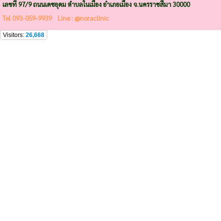
เลขที่ 97/9 ถนนเดชอุดม ตำบลในเมือง อำเภอเมือง จ.นครราชสีมา 30000
Tel
093-059-9939
Line : @noraclinic
Visitors:
26,668